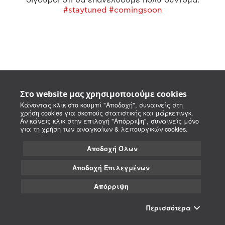
#staytuned #comingsoon
Στο website μας χρησιμοποιούμε cookies
Κάνοντας κλικ στο κουμπί "Αποδοχή", συναινείς στη
χρήση cookies για σκοπούς στατιστικής και μάρκετινγκ.
Αν κάνεις κλικ στην επιλογή "Απόρριψη", συναινείς μόνο
για τη χρήση των αναγκαίων & λειτουργικών cookies.
Αποδοχή Όλων
Αποδοχή Επιλεγμένων
Απόρριψη
Περισσότερα