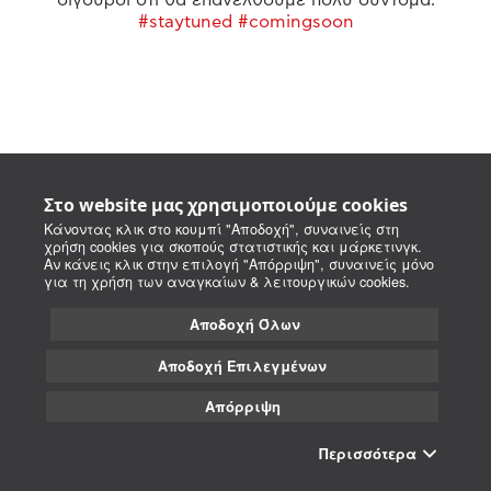
#staytuned #comingsoon
Στο website μας χρησιμοποιούμε cookies
Κάνοντας κλικ στο κουμπί "Αποδοχή", συναινείς στη
χρήση cookies για σκοπούς στατιστικής και μάρκετινγκ.
Αν κάνεις κλικ στην επιλογή "Απόρριψη", συναινείς μόνο
για τη χρήση των αναγκαίων & λειτουργικών cookies.
Αποδοχή Όλων
Αποδοχή Επιλεγμένων
Απόρριψη
Περισσότερα