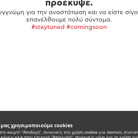
προέκυψε.
γγνώμη για την αναστάτωση και να είστε σίγο
επανέλθουμε πολύ σύντομα.
#staytuned #comingsoon
e μας χρησιμοποιούμε cookies
στο κουμπί "Αποδοχή", συναινείς στη χρήση cookies για σκοπούς στατιστ
 κάνεις κλικ στην επιλογή "Απόρριψη", συναινείς μόνο για τη χρήση τ