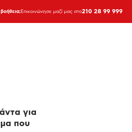
210 28 99 999
 βοήθεια;
Επικοινώνησε μαζί μας στο
πάντα για
ημα που