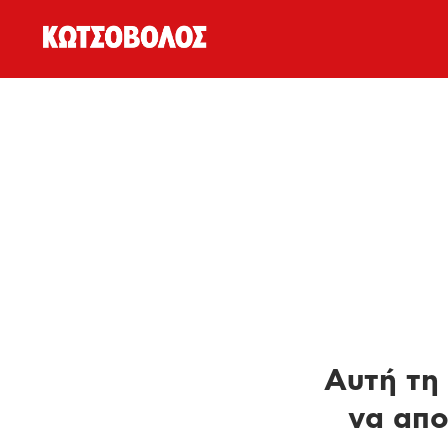
Αυτή τη 
να απο