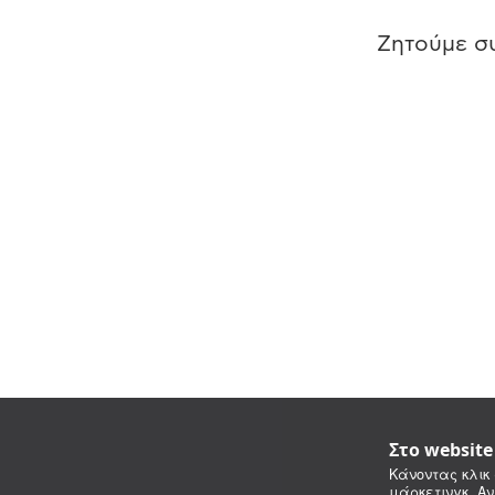
Ζητούμε συ
Στο websit
Κάνοντας κλικ 
μάρκετινγκ. Αν