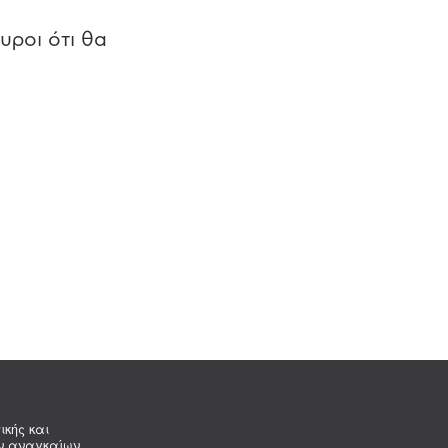
υροι ότι θα
ικής και
ων αναγκαίων