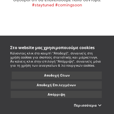
#staytuned #comingsoon
Στο website μας χρησιμοποιούμε cookies
Κάνοντας κλικ στο κουμπί "Αποδοχή", συναινείς στη
χρήση cookies για σκοπούς στατιστικής και μάρκετινγκ.
Αν κάνεις κλικ στην επιλογή "Απόρριψη", συναινείς μόνο
για τη χρήση των αναγκαίων & λειτουργικών cookies.
Αποδοχή Όλων
Αποδοχή Επιλεγμένων
Απόρριψη
Περισσότερα