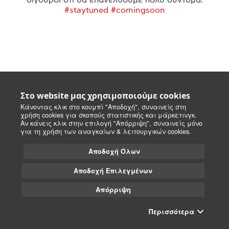
#staytuned #comingsoon
Στο website μας χρησιμοποιούμε cookies
Κάνοντας κλικ στο κουμπί "Αποδοχή", συναινείς στη
χρήση cookies για σκοπούς στατιστικής και μάρκετινγκ.
Αν κάνεις κλικ στην επιλογή "Απόρριψη", συναινείς μόνο
για τη χρήση των αναγκαίων & λειτουργικών cookies.
Αποδοχή Όλων
Αποδοχή Επιλεγμένων
Απόρριψη
Περισσότερα