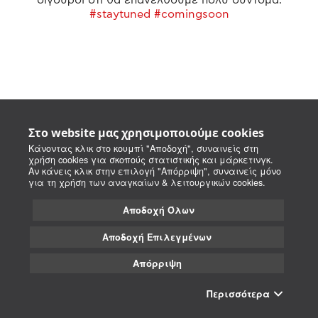
#staytuned #comingsoon
Στο website μας χρησιμοποιούμε cookies
Κάνοντας κλικ στο κουμπί "Αποδοχή", συναινείς στη
χρήση cookies για σκοπούς στατιστικής και μάρκετινγκ.
Αν κάνεις κλικ στην επιλογή "Απόρριψη", συναινείς μόνο
για τη χρήση των αναγκαίων & λειτουργικών cookies.
Αποδοχή Όλων
Αποδοχή Επιλεγμένων
Απόρριψη
Περισσότερα