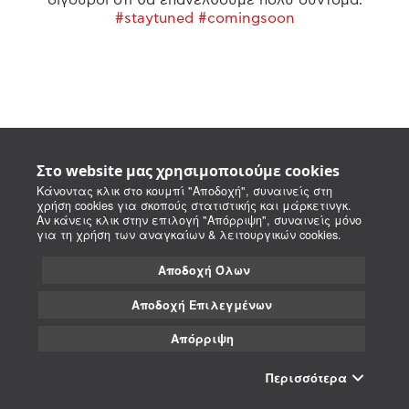
#staytuned #comingsoon
Στο website μας χρησιμοποιούμε cookies
Κάνοντας κλικ στο κουμπί "Αποδοχή", συναινείς στη
χρήση cookies για σκοπούς στατιστικής και μάρκετινγκ.
Αν κάνεις κλικ στην επιλογή "Απόρριψη", συναινείς μόνο
για τη χρήση των αναγκαίων & λειτουργικών cookies.
Αποδοχή Όλων
Αποδοχή Επιλεγμένων
Απόρριψη
Περισσότερα