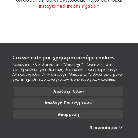
#staytuned #comingsoon
Στο website μας χρησιμοποιούμε cookies
Κάνοντας κλικ στο κουμπί "Αποδοχή", συναινείς στη
χρήση cookies για σκοπούς στατιστικής και μάρκετινγκ.
Αν κάνεις κλικ στην επιλογή "Απόρριψη", συναινείς μόνο
για τη χρήση των αναγκαίων & λειτουργικών cookies.
Αποδοχή Όλων
Αποδοχή Επιλεγμένων
Απόρριψη
Περισσότερα