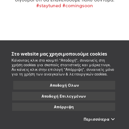
#staytuned #comingsoon
Στο website μας χρησιμοποιούμε cookies
Κάνοντας κλικ στο κουμπί "Αποδοχή", συναινείς στη
χρήση cookies για σκοπούς στατιστικής και μάρκετινγκ.
Αν κάνεις κλικ στην επιλογή "Απόρριψη", συναινείς μόνο
για τη χρήση των αναγκαίων & λειτουργικών cookies.
Αποδοχή Όλων
Αποδοχή Επιλεγμένων
Απόρριψη
Περισσότερα