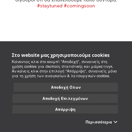
#staytuned #comingsoon
Στο website μας χρησιμοποιούμε cookies
Κάνοντας κλικ στο κουμπί "Αποδοχή", συναινείς στη
χρήση cookies για σκοπούς στατιστικής και μάρκετινγκ.
Αν κάνεις κλικ στην επιλογή "Απόρριψη", συναινείς μόνο
για τη χρήση των αναγκαίων & λειτουργικών cookies.
Αποδοχή Όλων
Αποδοχή Επιλεγμένων
Απόρριψη
Περισσότερα