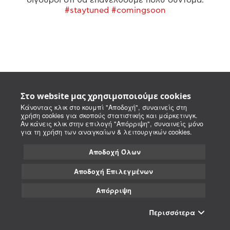
#staytuned #comingsoon
Στο website μας χρησιμοποιούμε cookies
Κάνοντας κλικ στο κουμπί "Αποδοχή", συναινείς στη
χρήση cookies για σκοπούς στατιστικής και μάρκετινγκ.
Αν κάνεις κλικ στην επιλογή "Απόρριψη", συναινείς μόνο
για τη χρήση των αναγκαίων & λειτουργικών cookies.
Αποδοχή Όλων
Αποδοχή Επιλεγμένων
Απόρριψη
Περισσότερα