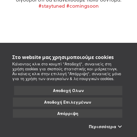
#staytuned #comingsoon
Στο website μας χρησιμοποιούμε cookies
Κάνοντας κλικ στο κουμπί "Αποδοχή", συναινείς στη
χρήση cookies για σκοπούς στατιστικής και μάρκετινγκ.
Αν κάνεις κλικ στην επιλογή "Απόρριψη", συναινείς μόνο
για τη χρήση των αναγκαίων & λειτουργικών cookies.
Αποδοχή Όλων
Αποδοχή Επιλεγμένων
Απόρριψη
Περισσότερα