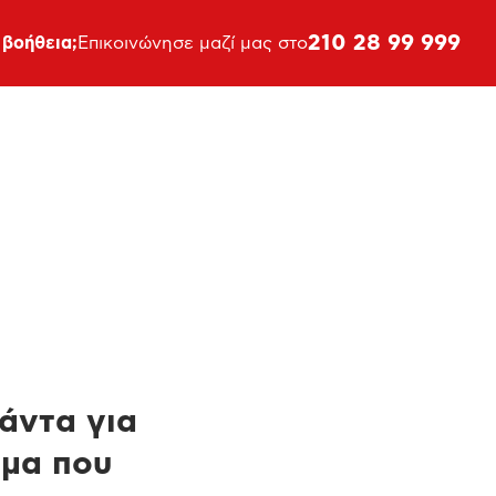
210 28 99 999
 βοήθεια;
Επικοινώνησε μαζί μας στο
πάντα για
ημα που