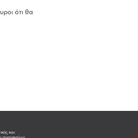
υροι ότι θα
ικής και
ων αναγκαίων