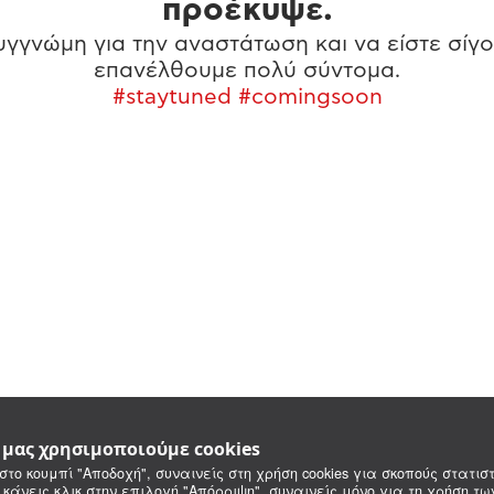
προέκυψε.
γγνώμη για την αναστάτωση και να είστε σίγο
επανέλθουμε πολύ σύντομα.
#staytuned #comingsoon
e μας χρησιμοποιούμε cookies
στο κουμπί "Αποδοχή", συναινείς στη χρήση cookies για σκοπούς στατιστ
 κάνεις κλικ στην επιλογή "Απόρριψη", συναινείς μόνο για τη χρήση τ