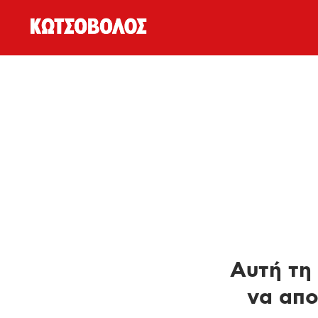
Αυτή τη 
να απο