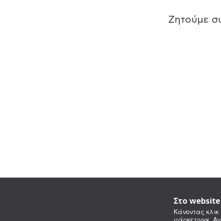
Ζητούμε συ
Στο websit
Κάνοντας κλικ 
μάρκετινγκ. Αν