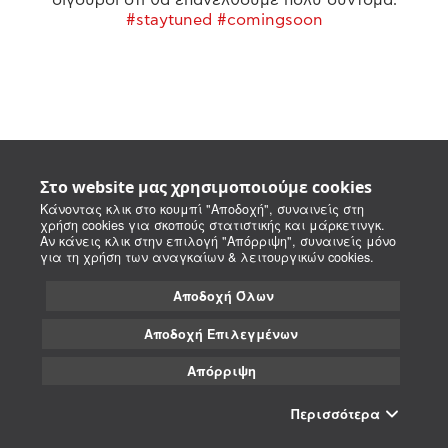
#staytuned #comingsoon
Στο website μας χρησιμοποιούμε cookies
Κάνοντας κλικ στο κουμπί "Αποδοχή", συναινείς στη
χρήση cookies για σκοπούς στατιστικής και μάρκετινγκ.
Αν κάνεις κλικ στην επιλογή "Απόρριψη", συναινείς μόνο
για τη χρήση των αναγκαίων & λειτουργικών cookies.
Αποδοχή Όλων
Αποδοχή Επιλεγμένων
Απόρριψη
Περισσότερα