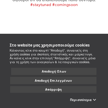
#staytuned #comingsoon
Στο website μας χρησιμοποιούμε cookies
Κάνοντας κλικ στο κουμπί "Αποδοχή", συναινείς στη
χρήση cookies για σκοπούς στατιστικής και μάρκετινγκ.
Αν κάνεις κλικ στην επιλογή "Απόρριψη", συναινείς μόνο
για τη χρήση των αναγκαίων & λειτουργικών cookies.
Αποδοχή Όλων
Αποδοχή Επιλεγμένων
Απόρριψη
Περισσότερα