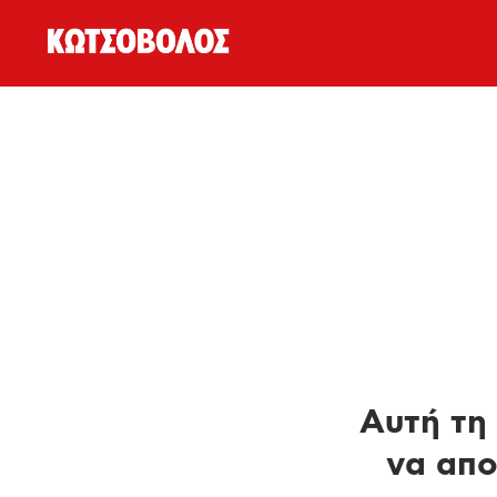
Αυτή τη 
να απο