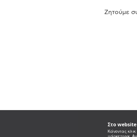
Ζητούμε συ
Στο websit
Κάνοντας κλικ 
μάρκετινγκ. Αν