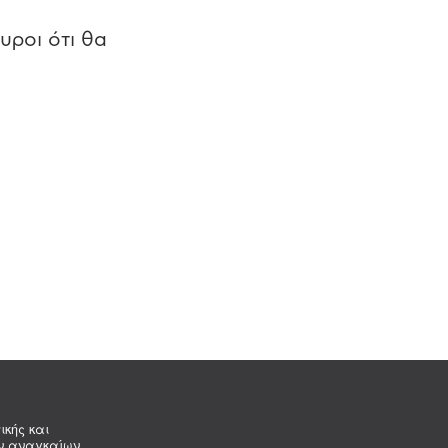
υροι ότι θα
ικής και
ων αναγκαίων