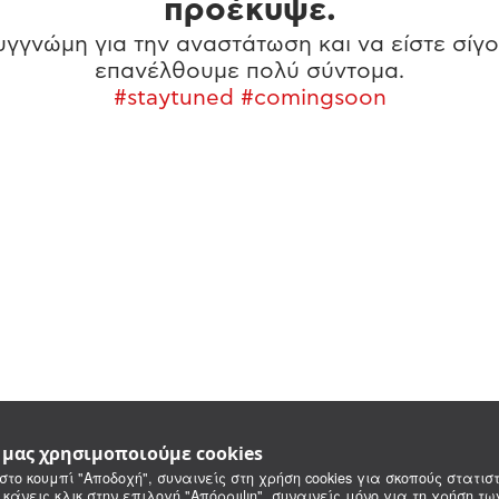
προέκυψε.
γγνώμη για την αναστάτωση και να είστε σίγο
επανέλθουμε πολύ σύντομα.
#staytuned #comingsoon
e μας χρησιμοποιούμε cookies
στο κουμπί "Αποδοχή", συναινείς στη χρήση cookies για σκοπούς στατιστ
 κάνεις κλικ στην επιλογή "Απόρριψη", συναινείς μόνο για τη χρήση τ