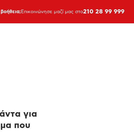
210 28 99 999
 βοήθεια;
Επικοινώνησε μαζί μας στο
πάντα για
ημα που