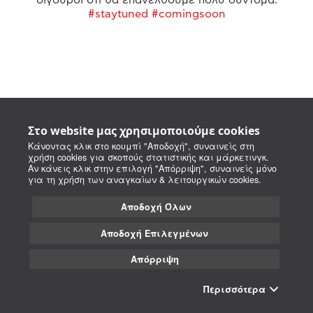
#staytuned #comingsoon
Στο website μας χρησιμοποιούμε cookies
Κάνοντας κλικ στο κουμπί "Αποδοχή", συναινείς στη
χρήση cookies για σκοπούς στατιστικής και μάρκετινγκ.
Αν κάνεις κλικ στην επιλογή "Απόρριψη", συναινείς μόνο
για τη χρήση των αναγκαίων & λειτουργικών cookies.
Αποδοχή Όλων
Αποδοχή Επιλεγμένων
Απόρριψη
Περισσότερα