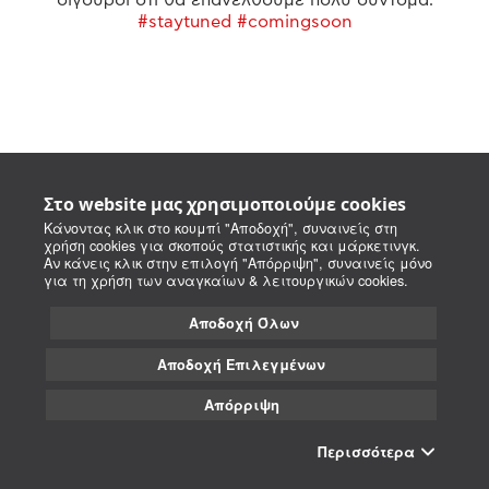
#staytuned #comingsoon
Στο website μας χρησιμοποιούμε cookies
Κάνοντας κλικ στο κουμπί "Αποδοχή", συναινείς στη
χρήση cookies για σκοπούς στατιστικής και μάρκετινγκ.
Αν κάνεις κλικ στην επιλογή "Απόρριψη", συναινείς μόνο
για τη χρήση των αναγκαίων & λειτουργικών cookies.
Αποδοχή Όλων
Αποδοχή Επιλεγμένων
Απόρριψη
Περισσότερα