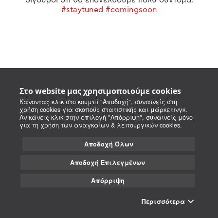
#staytuned #comingsoon
Στο website μας χρησιμοποιούμε cookies
Κάνοντας κλικ στο κουμπί "Αποδοχή", συναινείς στη
χρήση cookies για σκοπούς στατιστικής και μάρκετινγκ.
Αν κάνεις κλικ στην επιλογή "Απόρριψη", συναινείς μόνο
για τη χρήση των αναγκαίων & λειτουργικών cookies.
Αποδοχή Όλων
Αποδοχή Επιλεγμένων
Απόρριψη
Περισσότερα