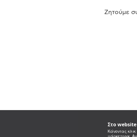
Ζητούμε συ
Στο websit
Κάνοντας κλικ 
μάρκετινγκ. Αν