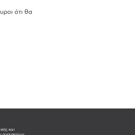
υροι ότι θα
ικής και
ων αναγκαίων