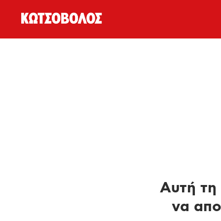
Αυτή τη 
να απο