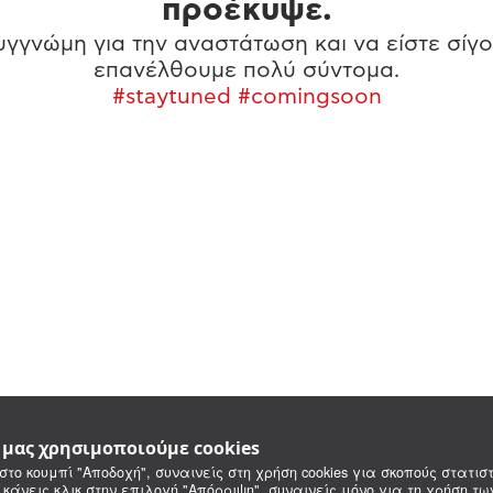
προέκυψε.
γγνώμη για την αναστάτωση και να είστε σίγο
επανέλθουμε πολύ σύντομα.
#staytuned #comingsoon
e μας χρησιμοποιούμε cookies
στο κουμπί "Αποδοχή", συναινείς στη χρήση cookies για σκοπούς στατιστ
 κάνεις κλικ στην επιλογή "Απόρριψη", συναινείς μόνο για τη χρήση τ