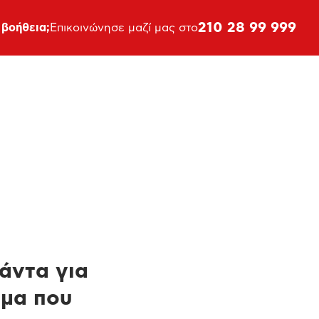
210 28 99 999
 βοήθεια;
Επικοινώνησε μαζί μας στο
πάντα για
ημα που