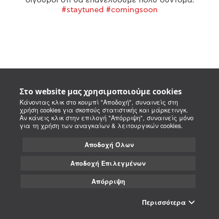
#staytuned #comingsoon
Στο website μας χρησιμοποιούμε cookies
Κάνοντας κλικ στο κουμπί "Αποδοχή", συναινείς στη
χρήση cookies για σκοπούς στατιστικής και μάρκετινγκ.
Αν κάνεις κλικ στην επιλογή "Απόρριψη", συναινείς μόνο
για τη χρήση των αναγκαίων & λειτουργικών cookies.
Αποδοχή Όλων
Αποδοχή Επιλεγμένων
Απόρριψη
Περισσότερα