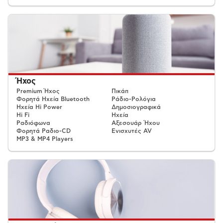
Ήχος
Premium Ήχος
Πικάπ
Φορητά Ηχεία Bluetooth
Ράδιο-Ρολόγια
Ηχεία Hi Power
Δημοσιογραφικά
Hi Fi
Ηχεία
Ραδιόφωνα
Αξεσουάρ Ήχου
Φορητά Ραδιο-CD
Ενισχυτές AV
MP3 & MP4 Players