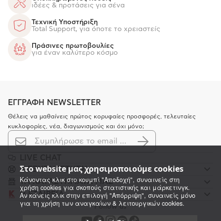
ιδέες & προτάσεις για σένα
Τεχνική Υποστήριξη
Total Support, για όποτε το χρειαστείς
Πράσινες πρωτοβουλίες
για έναν καλύτερο κόσμο
ΕΓΓΡΑΦΗ NEWSLETTER
Θέλεις να μαθαίνεις πρώτος κορυφαίες προσφορές, τελευταίες
κυκλοφορίες, νέα, διαγωνισμούς και όχι μόνο;
LIVE CHAT
Στο website μας χρησιμοποιούμε cookies
K ΕΞΥΠΗΡΕΤΗΣΗ
Κάνοντας κλικ στο κουμπί "Αποδοχή", συναινείς στη
ΤΑ ΚΑΤΑΣΤΗΜΑΤΑ ΜΑΣ
χρήση cookies για σκοπούς στατιστικής και μάρκετινγκ.
Η ΕΤΑΙΡΕΙΑ
Αν κάνεις κλικ στην επιλογή "Απόρριψη", συναινείς μόνο
για τη χρήση των αναγκαίων & λειτουργικών cookies.
Follow us