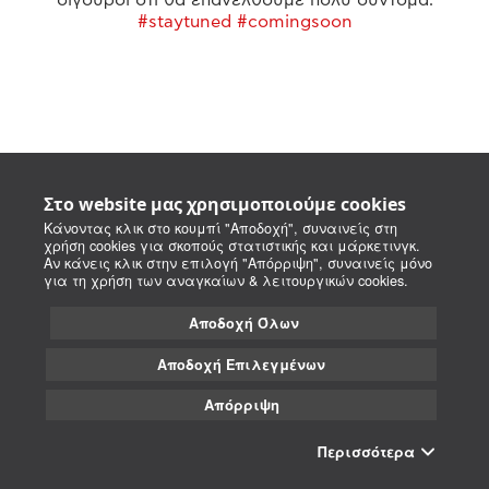
#staytuned #comingsoon
Στο website μας χρησιμοποιούμε cookies
Κάνοντας κλικ στο κουμπί "Αποδοχή", συναινείς στη
χρήση cookies για σκοπούς στατιστικής και μάρκετινγκ.
Αν κάνεις κλικ στην επιλογή "Απόρριψη", συναινείς μόνο
για τη χρήση των αναγκαίων & λειτουργικών cookies.
Αποδοχή Όλων
Αποδοχή Επιλεγμένων
Απόρριψη
Περισσότερα