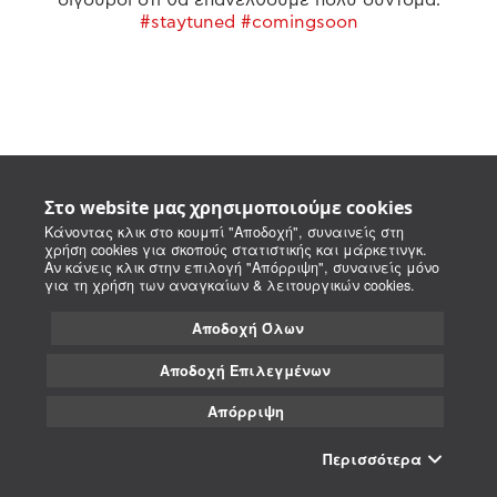
#staytuned #comingsoon
Στο website μας χρησιμοποιούμε cookies
Κάνοντας κλικ στο κουμπί "Αποδοχή", συναινείς στη
χρήση cookies για σκοπούς στατιστικής και μάρκετινγκ.
Αν κάνεις κλικ στην επιλογή "Απόρριψη", συναινείς μόνο
για τη χρήση των αναγκαίων & λειτουργικών cookies.
Αποδοχή Όλων
Αποδοχή Επιλεγμένων
Απόρριψη
Περισσότερα