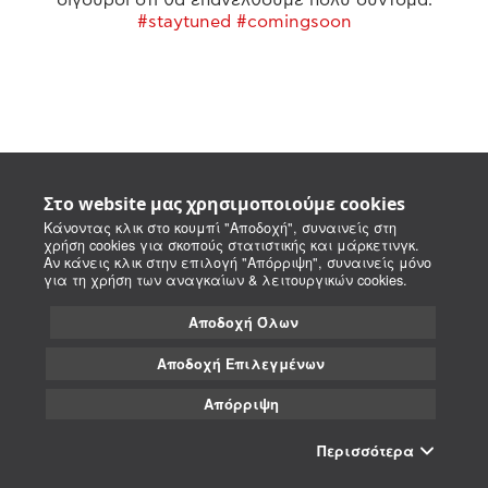
#staytuned #comingsoon
Στο website μας χρησιμοποιούμε cookies
Κάνοντας κλικ στο κουμπί "Αποδοχή", συναινείς στη
χρήση cookies για σκοπούς στατιστικής και μάρκετινγκ.
Αν κάνεις κλικ στην επιλογή "Απόρριψη", συναινείς μόνο
για τη χρήση των αναγκαίων & λειτουργικών cookies.
Αποδοχή Όλων
Αποδοχή Επιλεγμένων
Απόρριψη
Περισσότερα