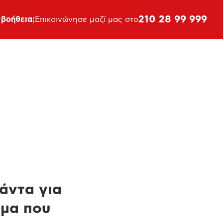
210 28 99 999
 βοήθεια;
Επικοινώνησε μαζί μας στο
πάντα για
ημα που