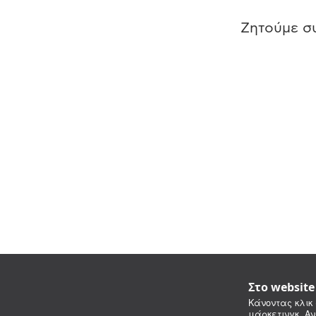
Ζητούμε συ
Στο websit
Κάνοντας κλικ 
μάρκετινγκ. Αν