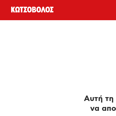
Αυτή τη 
να απο