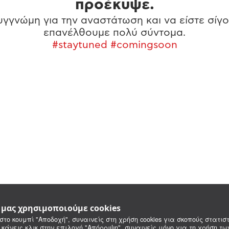
προέκυψε.
γγνώμη για την αναστάτωση και να είστε σίγο
επανέλθουμε πολύ σύντομα.
#staytuned #comingsoon
e μας χρησιμοποιούμε cookies
στο κουμπί "Αποδοχή", συναινείς στη χρήση cookies για σκοπούς στατιστ
 κάνεις κλικ στην επιλογή "Απόρριψη", συναινείς μόνο για τη χρήση τ