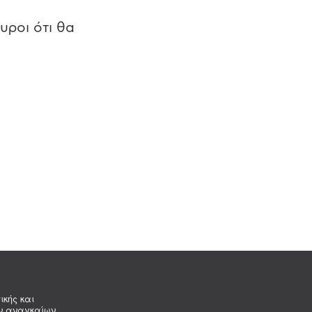
υροι ότι θα
ικής και
ων αναγκαίων