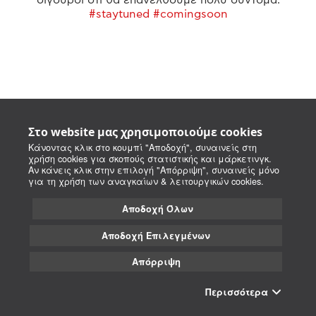
#staytuned #comingsoon
Στο website μας χρησιμοποιούμε cookies
Κάνοντας κλικ στο κουμπί "Αποδοχή", συναινείς στη
χρήση cookies για σκοπούς στατιστικής και μάρκετινγκ.
Αν κάνεις κλικ στην επιλογή "Απόρριψη", συναινείς μόνο
για τη χρήση των αναγκαίων & λειτουργικών cookies.
Αποδοχή Όλων
Αποδοχή Επιλεγμένων
Απόρριψη
Περισσότερα