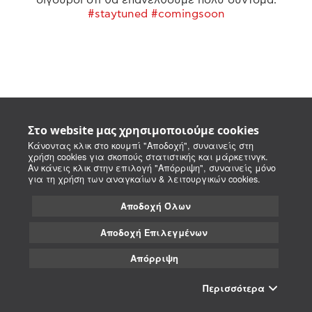
#staytuned #comingsoon
Στο website μας χρησιμοποιούμε cookies
Κάνοντας κλικ στο κουμπί "Αποδοχή", συναινείς στη
χρήση cookies για σκοπούς στατιστικής και μάρκετινγκ.
Αν κάνεις κλικ στην επιλογή "Απόρριψη", συναινείς μόνο
για τη χρήση των αναγκαίων & λειτουργικών cookies.
Αποδοχή Όλων
Αποδοχή Επιλεγμένων
Απόρριψη
Περισσότερα