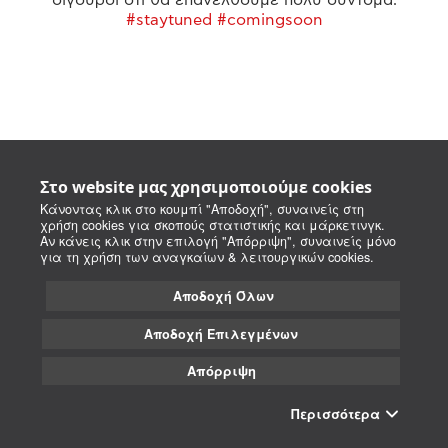
#staytuned #comingsoon
Στο website μας χρησιμοποιούμε cookies
Κάνοντας κλικ στο κουμπί "Αποδοχή", συναινείς στη
χρήση cookies για σκοπούς στατιστικής και μάρκετινγκ.
Αν κάνεις κλικ στην επιλογή "Απόρριψη", συναινείς μόνο
για τη χρήση των αναγκαίων & λειτουργικών cookies.
Αποδοχή Όλων
Αποδοχή Επιλεγμένων
Απόρριψη
Περισσότερα