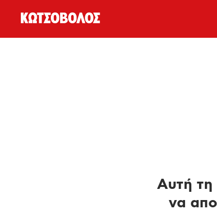
Αυτή τη 
να απο