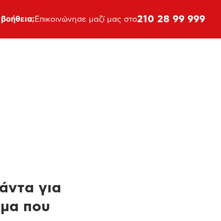
210 28 99 999
 βοήθεια;
Επικοινώνησε μαζί μας στο
πάντα για
ημα που