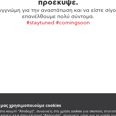
προέκυψε.
γγνώμη για την αναστάτωση και να είστε σίγο
επανέλθουμε πολύ σύντομα.
#staytuned #comingsoon
e μας χρησιμοποιούμε cookies
στο κουμπί "Αποδοχή", συναινείς στη χρήση cookies για σκοπούς στατιστ
 κάνεις κλικ στην επιλογή "Απόρριψη", συναινείς μόνο για τη χρήση τ