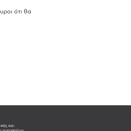
υροι ότι θα
ικής και
ων αναγκαίων