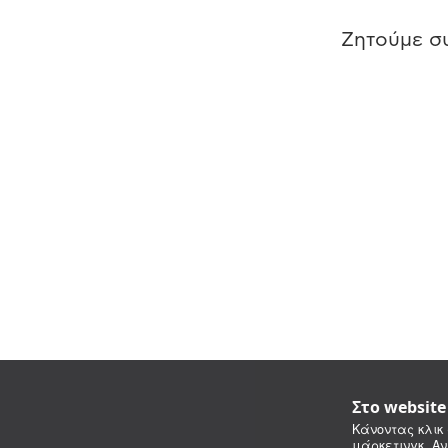
Ζητούμε συ
Στο websit
Κάνοντας κλικ 
μάρκετινγκ. Αν