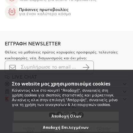
Πράσινες πρωτοβουλίες
για έναν καλύτερο κόσμο
ΕΓΓΡΑΦΗ NEWSLETTER
Θέλεις να μαθαίνεις πρώτος κορυφαίες προσφορές, τελευταίες
κυκλοφορίες, νέα, διαγωνισμούς και όχι μόνο;
LIVE CHAT
Στο website μας χρησιμοποιούμε cookies
K ΕΞΥΠΗΡΕΤΗΣΗ
Κάνοντας κλικ στο κουμπί "Αποδοχή", συναινείς στη
ΤΑ ΚΑΤΑΣΤΗΜΑΤΑ ΜΑΣ
χρήση cookies για σκοπούς στατιστικής και μάρκετινγκ.
Η ΕΤΑΙΡΕΙΑ
Αν κάνεις κλικ στην επιλογή "Απόρριψη", συναινείς μόνο
για τη χρήση των αναγκαίων & λειτουργικών cookies.
Follow us
Αποδοχή Όλων
Αποδοχή Επιλεγμένων