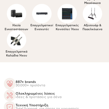
Μικρόφωνα
Ηχεία
Επαγγελματικοί
Επαγγελματικές
Αξεσουάρ &
Εγκαταστάσεων
Ενισχυτές
Κονσόλες Ήχου
Παρελκόμενα
Επαγγελματικά
Καλώδια Ήχου
887+ brands
30.000+ προϊόντα
Ολοκληρωμένες λύσεις
ιδέες & προτάσεις για σένα
Τεχνική Υποστήριξη
Total Support, για όποτε το χρειαστείς