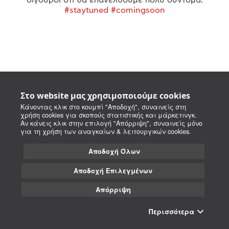
#staytuned #comingsoon
Στο website μας χρησιμοποιούμε cookies
Κάνοντας κλικ στο κουμπί "Αποδοχή", συναινείς στη
χρήση cookies για σκοπούς στατιστικής και μάρκετινγκ.
Αν κάνεις κλικ στην επιλογή "Απόρριψη", συναινείς μόνο
για τη χρήση των αναγκαίων & λειτουργικών cookies.
Αποδοχή Όλων
Αποδοχή Επιλεγμένων
Απόρριψη
Περισσότερα