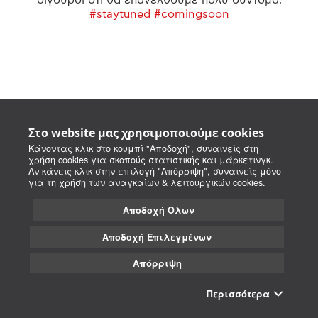
#staytuned #comingsoon
Στο website μας χρησιμοποιούμε cookies
Κάνοντας κλικ στο κουμπί "Αποδοχή", συναινείς στη
χρήση cookies για σκοπούς στατιστικής και μάρκετινγκ.
Αν κάνεις κλικ στην επιλογή "Απόρριψη", συναινείς μόνο
για τη χρήση των αναγκαίων & λειτουργικών cookies.
Αποδοχή Όλων
Αποδοχή Επιλεγμένων
Απόρριψη
Περισσότερα