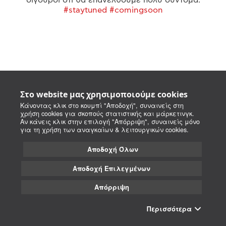
#staytuned #comingsoon
Στο website μας χρησιμοποιούμε cookies
Κάνοντας κλικ στο κουμπί "Αποδοχή", συναινείς στη
χρήση cookies για σκοπούς στατιστικής και μάρκετινγκ.
Αν κάνεις κλικ στην επιλογή "Απόρριψη", συναινείς μόνο
για τη χρήση των αναγκαίων & λειτουργικών cookies.
Αποδοχή Όλων
Αποδοχή Επιλεγμένων
Απόρριψη
Περισσότερα