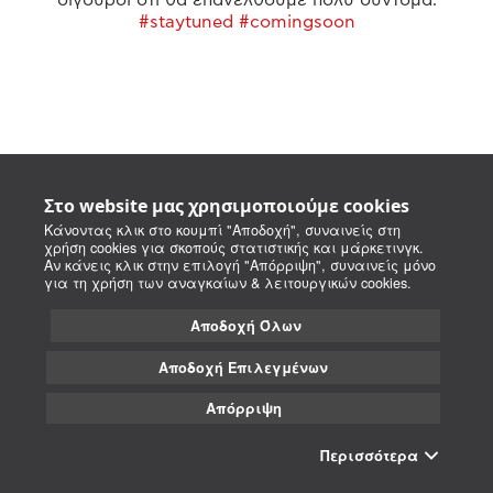
#staytuned #comingsoon
Στο website μας χρησιμοποιούμε cookies
Κάνοντας κλικ στο κουμπί "Αποδοχή", συναινείς στη
χρήση cookies για σκοπούς στατιστικής και μάρκετινγκ.
Αν κάνεις κλικ στην επιλογή "Απόρριψη", συναινείς μόνο
για τη χρήση των αναγκαίων & λειτουργικών cookies.
Αποδοχή Όλων
Αποδοχή Επιλεγμένων
Απόρριψη
Περισσότερα