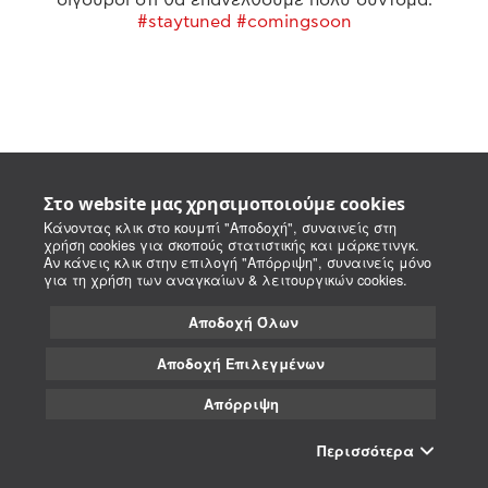
#staytuned #comingsoon
Στο website μας χρησιμοποιούμε cookies
Κάνοντας κλικ στο κουμπί "Αποδοχή", συναινείς στη
χρήση cookies για σκοπούς στατιστικής και μάρκετινγκ.
Αν κάνεις κλικ στην επιλογή "Απόρριψη", συναινείς μόνο
για τη χρήση των αναγκαίων & λειτουργικών cookies.
Αποδοχή Όλων
Αποδοχή Επιλεγμένων
Απόρριψη
Περισσότερα