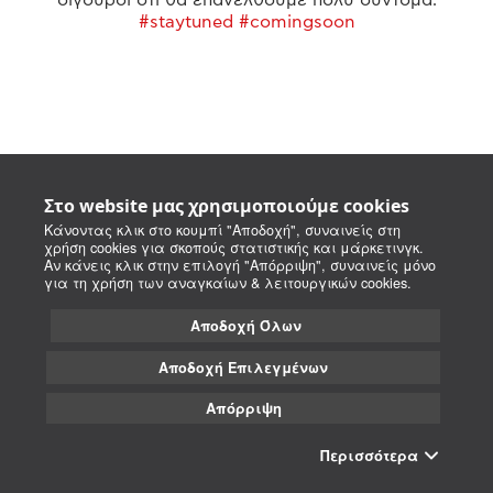
#staytuned #comingsoon
Στο website μας χρησιμοποιούμε cookies
Κάνοντας κλικ στο κουμπί "Αποδοχή", συναινείς στη
χρήση cookies για σκοπούς στατιστικής και μάρκετινγκ.
Αν κάνεις κλικ στην επιλογή "Απόρριψη", συναινείς μόνο
για τη χρήση των αναγκαίων & λειτουργικών cookies.
Αποδοχή Όλων
Αποδοχή Επιλεγμένων
Απόρριψη
Περισσότερα