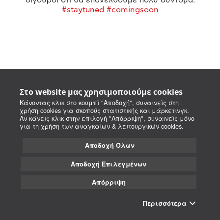
#staytuned #comingsoon
Στο website μας χρησιμοποιούμε cookies
Κάνοντας κλικ στο κουμπί "Αποδοχή", συναινείς στη
χρήση cookies για σκοπούς στατιστικής και μάρκετινγκ.
Αν κάνεις κλικ στην επιλογή "Απόρριψη", συναινείς μόνο
για τη χρήση των αναγκαίων & λειτουργικών cookies.
Αποδοχή Όλων
Αποδοχή Επιλεγμένων
Απόρριψη
Περισσότερα