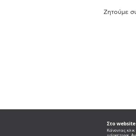
Ζητούμε συ
Στο websit
Κάνοντας κλικ 
μάρκετινγκ. Αν