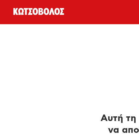
Αυτή τη 
να απο