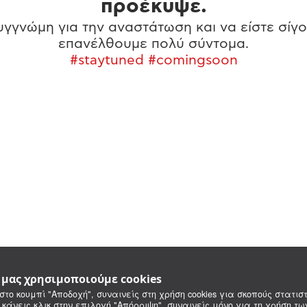
προέκυψε.
γγνώμη για την αναστάτωση και να είστε σίγο
επανέλθουμε πολύ σύντομα.
#staytuned #comingsoon
e μας χρησιμοποιούμε cookies
στο κουμπί "Αποδοχή", συναινείς στη χρήση cookies για σκοπούς στατιστ
 κάνεις κλικ στην επιλογή "Απόρριψη", συναινείς μόνο για τη χρήση τ