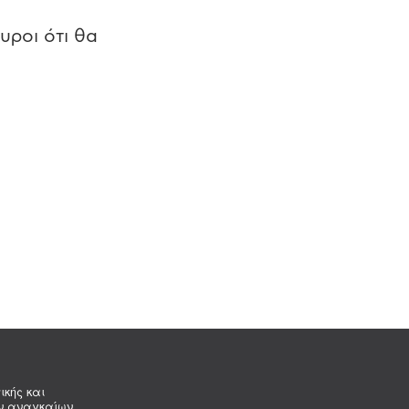
υροι ότι θα
ικής και
ων αναγκαίων