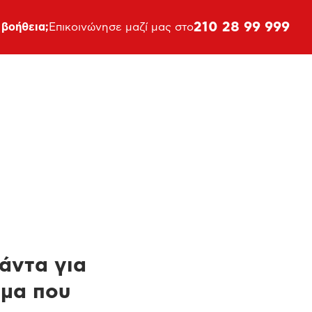
210 28 99 999
 βοήθεια;
Επικοινώνησε μαζί μας στο
πάντα για
ημα που