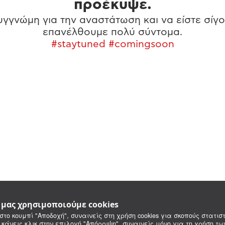
προέκυψε.
γγνώμη για την αναστάτωση και να είστε σίγο
επανέλθουμε πολύ σύντομα.
#staytuned #comingsoon
e μας χρησιμοποιούμε cookies
στο κουμπί "Αποδοχή", συναινείς στη χρήση cookies για σκοπούς στατιστ
 κάνεις κλικ στην επιλογή "Απόρριψη", συναινείς μόνο για τη χρήση τ