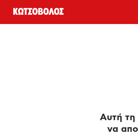
Αυτή τη 
να απο