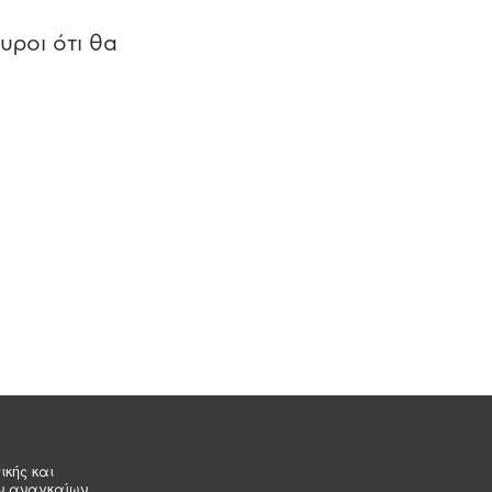
υροι ότι θα
ικής και
ων αναγκαίων