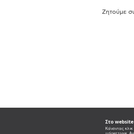
Ζητούμε συ
Στο websit
Κάνοντας κλικ 
μάρκετινγκ. Αν