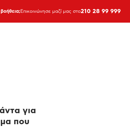
210 28 99 999
 βοήθεια;
Επικοινώνησε μαζί μας στο
πάντα για
ημα που