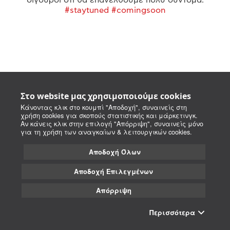
#staytuned #comingsoon
Στο website μας χρησιμοποιούμε cookies
Κάνοντας κλικ στο κουμπί "Αποδοχή", συναινείς στη
χρήση cookies για σκοπούς στατιστικής και μάρκετινγκ.
Αν κάνεις κλικ στην επιλογή "Απόρριψη", συναινείς μόνο
για τη χρήση των αναγκαίων & λειτουργικών cookies.
Αποδοχή Όλων
Αποδοχή Επιλεγμένων
Απόρριψη
Περισσότερα