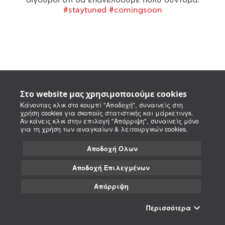
#staytuned #comingsoon
Στο website μας χρησιμοποιούμε cookies
Κάνοντας κλικ στο κουμπί "Αποδοχή", συναινείς στη
χρήση cookies για σκοπούς στατιστικής και μάρκετινγκ.
Αν κάνεις κλικ στην επιλογή "Απόρριψη", συναινείς μόνο
για τη χρήση των αναγκαίων & λειτουργικών cookies.
Αποδοχή Όλων
Αποδοχή Επιλεγμένων
Απόρριψη
Περισσότερα