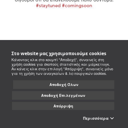
#staytuned #comingsoon
Στο website μας χρησιμοποιούμε cookies
Κάνοντας κλικ στο κουμπί "Αποδοχή", συναινείς στη
χρήση cookies για σκοπούς στατιστικής και μάρκετινγκ.
Αν κάνεις κλικ στην επιλογή "Απόρριψη", συναινείς μόνο
για τη χρήση των αναγκαίων & λειτουργικών cookies.
Αποδοχή Όλων
Αποδοχή Επιλεγμένων
Απόρριψη
Περισσότερα