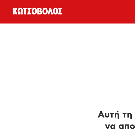
Αυτή τη 
να απο