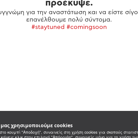
προέκυψε.
γγνώμη για την αναστάτωση και να είστε σίγο
επανέλθουμε πολύ σύντομα.
#staytuned #comingsoon
e μας χρησιμοποιούμε cookies
στο κουμπί "Αποδοχή", συναινείς στη χρήση cookies για σκοπούς στατιστ
 κάνεις κλικ στην επιλογή "Απόρριψη", συναινείς μόνο για τη χρήση τ