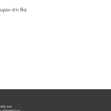
υροι ότι θα
ικής και
ων αναγκαίων