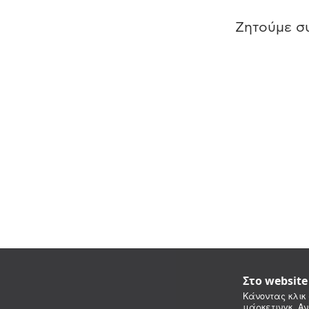
Ζητούμε συ
Στο websit
Κάνοντας κλικ 
μάρκετινγκ. Αν