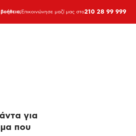
210 28 99 999
 βοήθεια;
Επικοινώνησε μαζί μας στο
πάντα για
ημα που