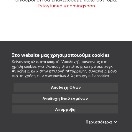
#staytuned #comingsoon
Στο website μας χρησιμοποιούμε cookies
Κάνοντας κλικ στο κουμπί "Αποδοχή", συναινείς στη
χρήση cookies για σκοπούς στατιστικής και μάρκετινγκ.
Αν κάνεις κλικ στην επιλογή "Απόρριψη", συναινείς μόνο
για τη χρήση των αναγκαίων & λειτουργικών cookies.
Αποδοχή Όλων
Αποδοχή Επιλεγμένων
Απόρριψη
Περισσότερα