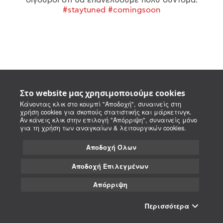
#staytuned #comingsoon
Στο website μας χρησιμοποιούμε cookies
Κάνοντας κλικ στο κουμπί "Αποδοχή", συναινείς στη
χρήση cookies για σκοπούς στατιστικής και μάρκετινγκ.
Αν κάνεις κλικ στην επιλογή "Απόρριψη", συναινείς μόνο
για τη χρήση των αναγκαίων & λειτουργικών cookies.
Αποδοχή Όλων
Αποδοχή Επιλεγμένων
Απόρριψη
Περισσότερα