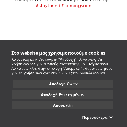
#staytuned #comingsoon
Στο website μας χρησιμοποιούμε cookies
Κάνοντας κλικ στο κουμπί "Αποδοχή", συναινείς στη
χρήση cookies για σκοπούς στατιστικής και μάρκετινγκ.
Αν κάνεις κλικ στην επιλογή "Απόρριψη", συναινείς μόνο
για τη χρήση των αναγκαίων & λειτουργικών cookies.
Αποδοχή Όλων
Αποδοχή Επιλεγμένων
Απόρριψη
Περισσότερα