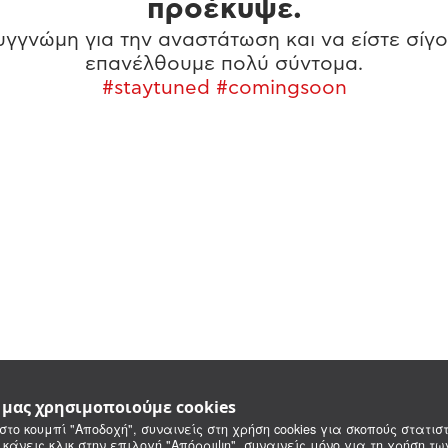
προέκυψε.
γγνώμη για την αναστάτωση και να είστε σίγο
επανέλθουμε πολύ σύντομα.
#staytuned #comingsoon
e μας χρησιμοποιούμε cookies
στο κουμπί "Αποδοχή", συναινείς στη χρήση cookies για σκοπούς στατιστ
 κάνεις κλικ στην επιλογή "Απόρριψη", συναινείς μόνο για τη χρήση τ