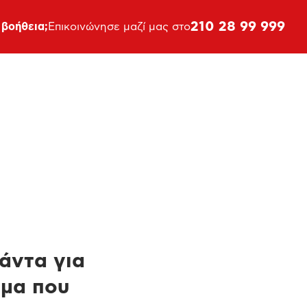
210 28 99 999
 βοήθεια;
Επικοινώνησε μαζί μας στο
πάντα για
ημα που