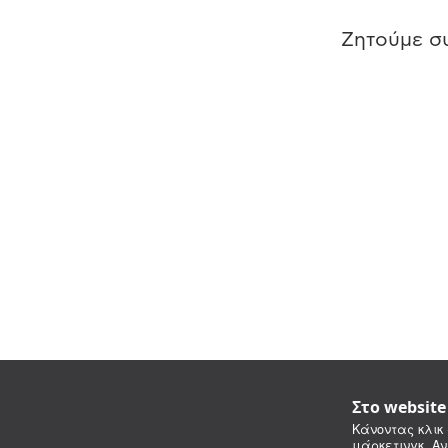
Ζητούμε συ
Στο websit
Κάνοντας κλικ 
μάρκετινγκ. Αν