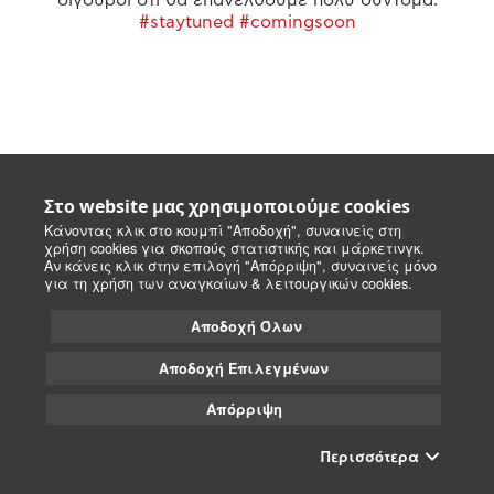
#staytuned #comingsoon
Στο website μας χρησιμοποιούμε cookies
Κάνοντας κλικ στο κουμπί "Αποδοχή", συναινείς στη
χρήση cookies για σκοπούς στατιστικής και μάρκετινγκ.
Αν κάνεις κλικ στην επιλογή "Απόρριψη", συναινείς μόνο
για τη χρήση των αναγκαίων & λειτουργικών cookies.
Αποδοχή Όλων
Αποδοχή Επιλεγμένων
Απόρριψη
Περισσότερα