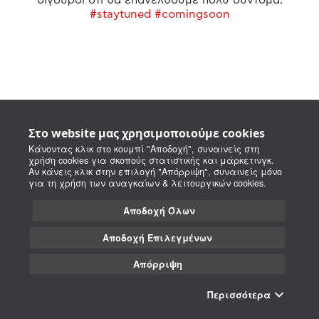
#staytuned #comingsoon
Στο website μας χρησιμοποιούμε cookies
Κάνοντας κλικ στο κουμπί "Αποδοχή", συναινείς στη
χρήση cookies για σκοπούς στατιστικής και μάρκετινγκ.
Αν κάνεις κλικ στην επιλογή "Απόρριψη", συναινείς μόνο
για τη χρήση των αναγκαίων & λειτουργικών cookies.
Αποδοχή Όλων
Αποδοχή Επιλεγμένων
Απόρριψη
Περισσότερα